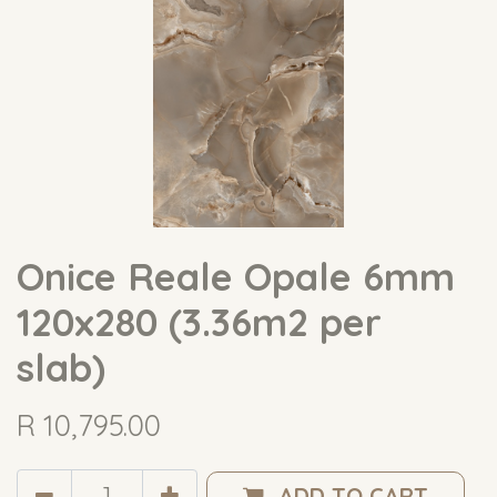
Onice Reale Opale 6mm
120x280 (3.36m2 per
slab)
R
10,795.00
ADD TO CART